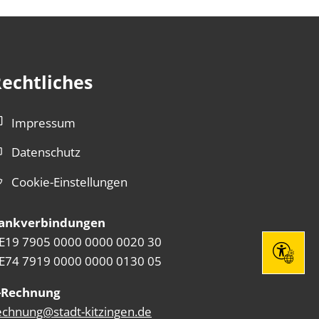
echtliches
Impressum
Datenschutz
Cookie-Einstellungen
ankverbindungen
E19 7905 0000 0000 0020 30
Seite eins
E74 7919 0000 0000 0130 05
szublenden
-Rechnung
echnung@stadt-kitzingen.de