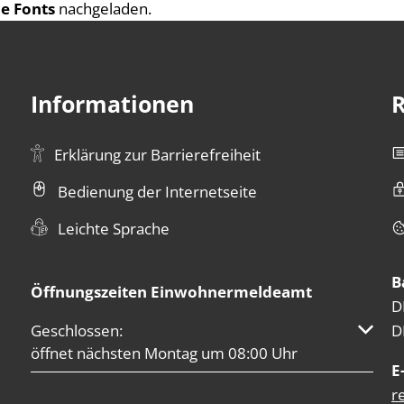
e Fonts
nachgeladen.
Informationen
R
Erklärung zur Barrierefreiheit
Bedienung der Internetseite
Leichte Sprache
B
Öffnungszeiten Einwohnermeldeamt
D
D
Klicken, um weitere Öffnungs- oder Schließzeiten au
Geschlossen:
öffnet nächsten Montag um 08:00 Uhr
E
r