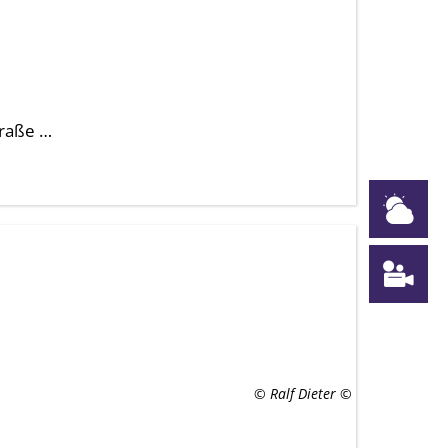
traße …
W
W
© Ralf Dieter