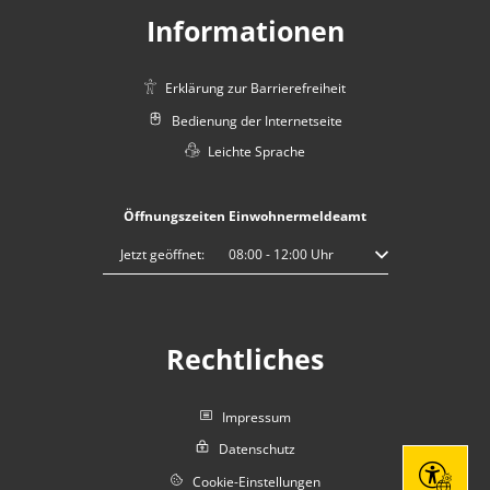
Informationen
Erklärung zur Barrierefreiheit
Bedienung der Internetseite
Leichte Sprache
Öffnungszeiten Einwohnermeldeamt
Klicken, um weitere Öffnungs- oder Schließzeiten auszublenden
Jetzt geöffnet:
08:00
-
12:00
Uhr
Von 08:00 bis 12:00 
Rechtliches
Impressum
Datenschutz
Cookie-Einstellungen
Seite eins