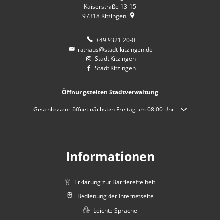
Kaiserstraße 13-15
97318
Kitzingen
+49 9321 20-0
rathaus@stadt-kitzingen.de
Stadt.Kitzingen
Stadt Kitzingen
Öffnungszeiten Stadtverwaltung
Klicken, um weitere Öffnungs- oder Schließzeiten auszublenden
Geschlossen:
öffnet nächsten Freitag um 08:00 Uhr
Informationen
Erklärung zur Barrierefreiheit
Bedienung der Internetseite
Leichte Sprache