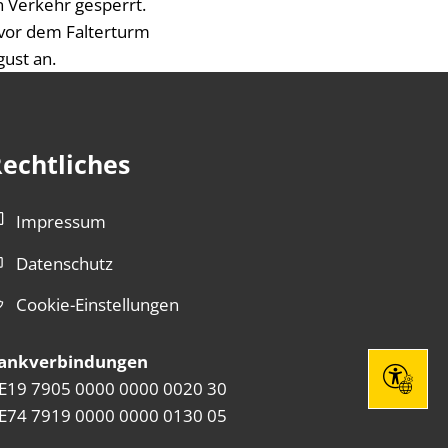
 Verkehr gesperrt.
 vor dem Falterturm
gust an.
echtliches
Impressum
Datenschutz
Cookie-Einstellungen
ankverbindungen
Seite eins
E19 7905 0000 0000 0020 30
E74 7919 0000 0000 0130 05
szublenden