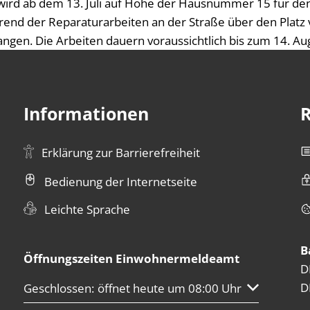
wird ab dem 13. Juli auf Höhe der Hausnummer 15 für den
end der Reparaturarbeiten an der Straße über den Platz
angen. Die Arbeiten dauern voraussichtlich bis zum 14. Au
Informationen
R
Erklärung zur Barrierefreiheit
Bedienung der Internetseite
Leichte Sprache
B
Öffnungszeiten Einwohnermeldeamt
D
D
Klicken, um weitere Öffnungs- oder Schließzeiten au
Geschlossen:
öffnet heute um 08:00 Uhr