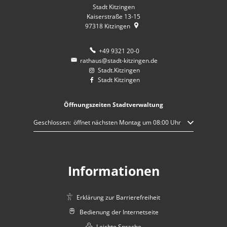
Stadt Kitzingen
Kaiserstraße 13-15
97318
Kitzingen
+49 9321 20-0
rathaus@stadt-kitzingen.de
Stadt.Kitzingen
Stadt Kitzingen
Öffnungszeiten Stadtverwaltung
Klicken, um weitere Öffnungs- oder Schließzeiten auszublenden
Geschlossen:
öffnet nächsten Montag um 08:00 Uhr
Informationen
Erklärung zur Barrierefreiheit
Bedienung der Internetseite
Leichte Sprache