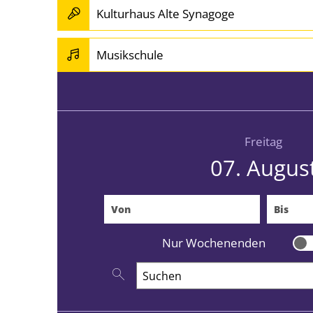
Kulturhaus Alte Synagoge
Musikschule
Freitag
07. Augus
Von
(Beginndatum eingeben)
Bis
(End
Nur Wochenenden
Nu
Nach Veranstaltungen suchen