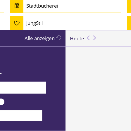
Stadtbücherei
jungStil
Alle anzeigen
Heute
t
datum eingeben)
r Wochenenden