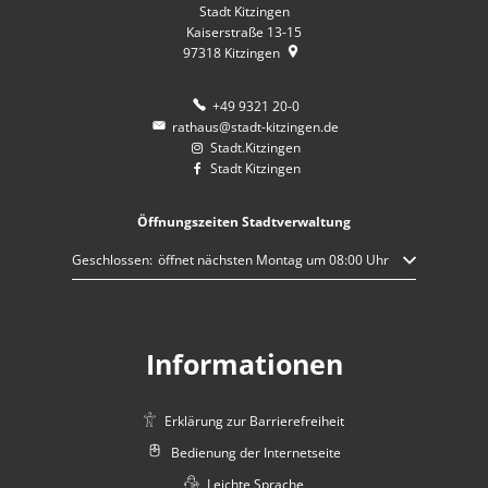
Stadt Kitzingen
Kaiserstraße 13-15
97318
Kitzingen
+49 9321 20-0
rathaus@stadt-kitzingen.de
Stadt.Kitzingen
Stadt Kitzingen
Öffnungszeiten Stadtverwaltung
Klicken, um weitere Öffnungs- oder Schließzeiten auszublenden
Geschlossen:
öffnet nächsten Montag um 08:00 Uhr
Informationen
Erklärung zur Barrierefreiheit
Bedienung der Internetseite
Leichte Sprache