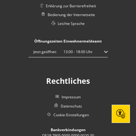
Erklärung zur Barrierefreiheit
Bedienung der Internetseite
Leichte Sprache
Öffnungszeiten Einwohnermeldeamt
Klicken, um weitere Öffnungs- oder Schließzeiten auszublenden
Jetzt geöffnet:
13:00
-
18:00
Uhr
Von 13:00 bis 18:00 
Rechtliches
Impressum
Datenschutz
Cookie-Einstellungen
Seite eins
Bankverbindungen
DE19 7905 0000 0000 0020 30