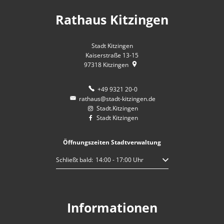
Rathaus Kitzingen
Stadt Kitzingen
Kaiserstraße 13-15
97318
Kitzingen
+49 9321 20-0
rathaus@stadt-kitzingen.de
Stadt.Kitzingen
Stadt Kitzingen
Öffnungszeiten Stadtverwaltung
Klicken, um weitere Öffnungs- oder Schließzeiten auszublen
Schließt bald:
14:00
-
17:00
Uhr
Von 14:00 bis 17:00 Uhr
Informationen