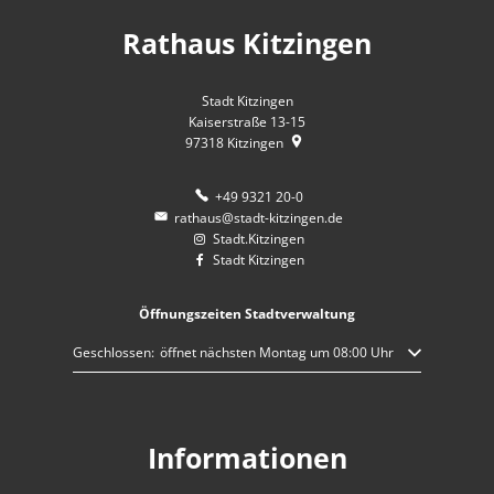
Rathaus Kitzingen
Stadt Kitzingen
Kaiserstraße 13-15
97318
Kitzingen
+49 9321 20-0
rathaus@stadt-kitzingen.de
Stadt.Kitzingen
Stadt Kitzingen
Öffnungszeiten Stadtverwaltung
Klicken, um weitere Öffnungs- oder Schließzeiten auszublenden
Geschlossen:
öffnet nächsten Montag um 08:00 Uhr
Informationen