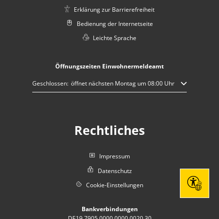
Erklärung zur Barrierefreiheit
Bedienung der Internetseite
Leichte Sprache
Öffnungszeiten Einwohnermeldeamt
Klicken, um weitere Öffnungs- oder Schließzeiten auszublenden
Geschlossen:
öffnet nächsten Montag um 08:00 Uhr
Rechtliches
Impressum
Datenschutz
Cookie-Einstellungen
Seite eins
Bankverbindungen
DE19 7905 0000 0000 0020 30