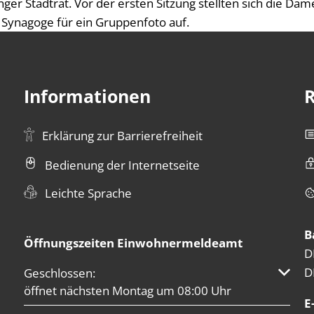
inger Stadtrat. Vor der ersten Sitzung stellten sich die 
n Synagoge für ein Gruppenfoto auf.
Informationen
R
Erklärung zur Barrierefreiheit
Bedienung der Internetseite
Leichte Sprache
B
Öffnungszeiten Einwohnermeldeamt
D
D
Klicken, um weitere Öffnungs- oder Schließzeiten au
Geschlossen:
öffnet nächsten Montag um 08:00 Uhr
E