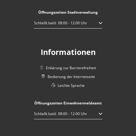
Öffnungszeiten Stadtverwaltung
Klicken, um weitere Öffnungs- oder Schließzeiten auszublen
Schließt bald:
08:00
-
12:00
Uhr
Von 08:00 bis 12:00 Uhr
Informationen
Erklärung zur Barrierefreiheit
Bedienung der Internetseite
Leichte Sprache
Öffnungszeiten Einwohnermeldeamt
Klicken, um weitere Öffnungs- oder Schließzeiten auszublen
Schließt bald:
08:00
-
12:00
Uhr
Von 08:00 bis 12:00 Uhr